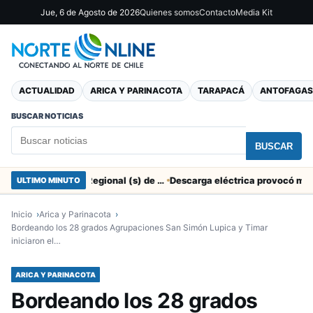
Jue, 6 de Agosto de 2026
Quienes somos
Contacto
Media Kit
ACTUALIDAD
ARICA Y PARINACOTA
TARAPACÁ
ANTOFAGAS
BUSCAR NOTICIAS
BUSCAR
SERNAC pidió la renuncia a Director Regional (s) de Arica por contratar solo a militantes del Gobierno
ULTIMO MINUTO
Inicio
Arica y Parinacota
Bordeando los 28 grados Agrupaciones San Simón Lupica y Timar
iniciaron el…
ARICA Y PARINACOTA
Bordeando los 28 grados