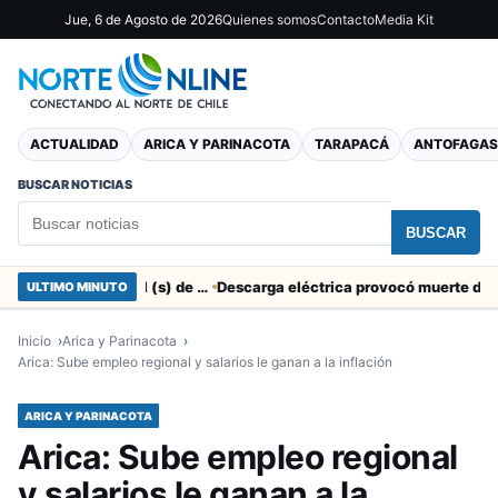
Jue, 6 de Agosto de 2026
Quienes somos
Contacto
Media Kit
ACTUALIDAD
ARICA Y PARINACOTA
TARAPACÁ
ANTOFAGAS
BUSCAR NOTICIAS
BUSCAR
SERNAC pidió la renuncia a Director Regional (s) de Arica por contratar solo a militantes del Gobierno
ULTIMO MINUTO
Inicio
Arica y Parinacota
Arica: Sube empleo regional y salarios le ganan a la inflación
ARICA Y PARINACOTA
Arica: Sube empleo regional
y salarios le ganan a la