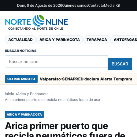
Dom, 9 de Agosto de 2026
Quienes somos
Contacto
Media Kit
ACTUALIDAD
ARICA Y PARINACOTA
TARAPACÁ
ANTOFAGAS
BUSCAR NOTICIAS
BUSCAR
San Marcos en Valparaíso
ULTIMO MINUTO
Inicio
Arica y Parinacota
Arica primer puerto que recicla neumáticos fuera de uso
ARICA Y PARINACOTA
Arica primer puerto que
recicla neumáticos fuera de