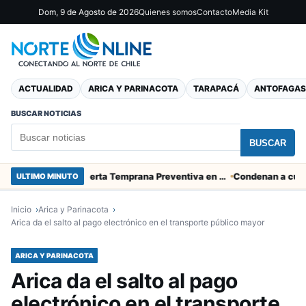
Dom, 9 de Agosto de 2026
Quienes somos
Contacto
Media Kit
ACTUALIDAD
ARICA Y PARINACOTA
TARAPACÁ
ANTOFAGAS
BUSCAR NOTICIAS
BUSCAR
SENAPRED declara Alerta Temprana Preventiva en Tarapacá por lluvias, nevadas y tormentas eléctricas
ULTIMO MINUTO
Inicio
Arica y Parinacota
Arica da el salto al pago electrónico en el transporte público mayor
ARICA Y PARINACOTA
Arica da el salto al pago
electrónico en el transporte