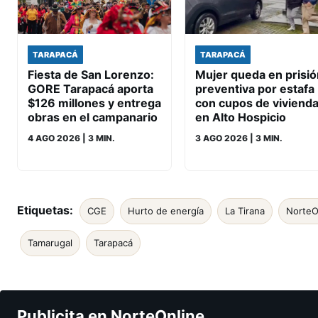
TARAPACÁ
TARAPACÁ
Fiesta de San Lorenzo:
Mujer queda en prisió
GORE Tarapacá aporta
preventiva por estafa
$126 millones y entrega
con cupos de viviend
obras en el campanario
en Alto Hospicio
4 AGO 2026
| 3 MIN.
3 AGO 2026
| 3 MIN.
Etiquetas:
CGE
Hurto de energía
La Tirana
NorteO
Tamarugal
Tarapacá
Publicita en NorteOnline