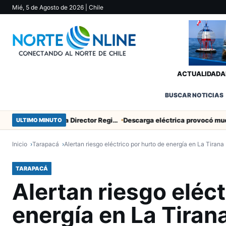
Mié, 5 de Agosto de 2026
| Chile
ACTUALIDAD
A
BUSCAR NOTICIAS
SERNAC pidió la renuncia a Director Regional (s) de Arica por contratar solo a militantes del Gobierno
ULTIMO MINUTO
Inicio
Tarapacá
Alertan riesgo eléctrico por hurto de energía en La Tirana
TARAPACÁ
Alertan riesgo eléct
energía en La Tiran