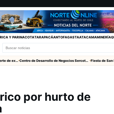
RICA Y PARINACOTA
TARAPACÁ
ANTOFAGASTA
ATACAMA
MINERÍA
Q
Descarga eléctrica provocó muerte de extranjero que robaba cables en Cerro Chuño
Centro de Desarrollo de Negocios Sercotec-INACAP inaugura Academia de Mujeres Empresarias 2026
rico por hurto de
a