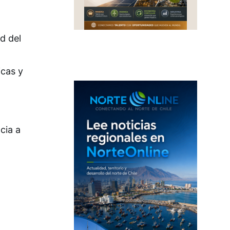
d del
icas y
cia a