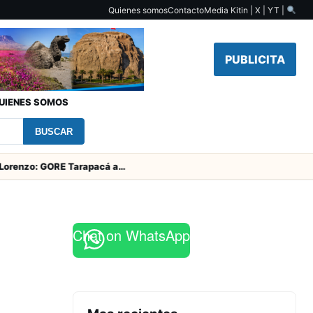
Quienes somos
Contacto
Media Kit
in | X | YT |
PUBLICITA
UIENES SOMOS
BUSCAR
Fiesta de San Lorenzo: GORE Tarapacá aporta $126 millones y entrega obras en el campanario
Chat on WhatsApp