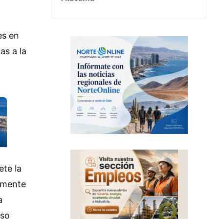
es en
as a la
ete la
namente
a
uso