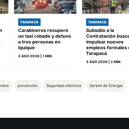
TARAPACÁ
TARAPACÁ
n
Carabineros recuperó
Subsidio a la
un taxi robado y detuvo
Contratación busc
a
a tres personas en
impulsar nuevos
Iquique
empleos formales 
Tarapacá
3 AGO 2026
| 1 MIN.
3 AGO 2026
| 2 MIN.
nline
prevención
Seguridad eléctrica
Seremi de Energía