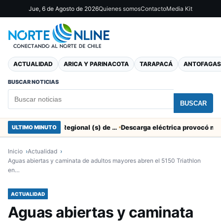
Jue, 6 de Agosto de 2026
Quienes somos
Contacto
Media Kit
ACTUALIDAD
ARICA Y PARINACOTA
TARAPACÁ
ANTOFAGAS
BUSCAR NOTICIAS
BUSCAR
SERNAC pidió la renuncia a Director Regional (s) de Arica por contratar solo a militantes del Gobierno
ULTIMO MINUTO
Inicio
Actualidad
Aguas abiertas y caminata de adultos mayores abren el 5150 Triathlon
en…
ACTUALIDAD
Aguas abiertas y caminata