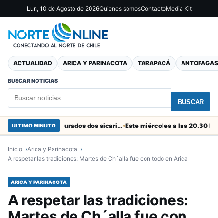
Lun, 10 de Agosto de 2026
Quienes somos
Contacto
Media Kit
ACTUALIDAD
ARICA Y PARINACOTA
TARAPACÁ
ANTOFAGAS
BUSCAR NOTICIAS
BUSCAR
En el “colador” de Cuya fueron capturados dos sicarios colombianos
ULTIMO MINUTO
Inicio
Arica y Parinacota
A respetar las tradiciones: Martes de Ch´alla fue con todo en Arica
ARICA Y PARINACOTA
A respetar las tradiciones:
Martes de Ch´alla fue con