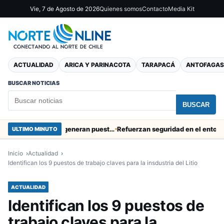
Vie, 7 de Agosto de 2026
Quienes somos
Contacto
Media Kit
ACTUALIDAD
ARICA Y PARINACOTA
TARAPACÁ
ANTOFAGAS
BUSCAR NOTICIAS
BUSCAR
Obras de Aguas del Altiplano en Arica generan puestos de trabajo
Refuerzan seguridad en el entorno portua
ULTIMO MINUTO
Inicio
Actualidad
Identifican los 9 puestos de trabajo claves para la insdustria del Litio
ACTUALIDAD
Identifican los 9 puestos de
trabajo claves para la