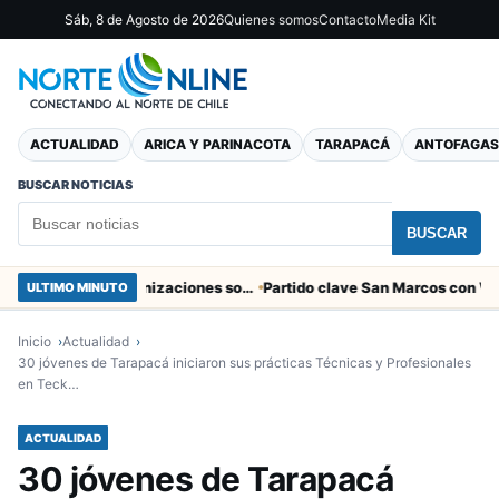
Sáb, 8 de Agosto de 2026
Quienes somos
Contacto
Media Kit
ACTUALIDAD
ARICA Y PARINACOTA
TARAPACÁ
ANTOFAGAS
BUSCAR NOTICIAS
BUSCAR
Entregaron fibra óptica gratuita a organizaciones sociales de Arica
ULTIMO MINUTO
Inicio
Actualidad
30 jóvenes de Tarapacá iniciaron sus prácticas Técnicas y Profesionales
en Teck…
ACTUALIDAD
30 jóvenes de Tarapacá