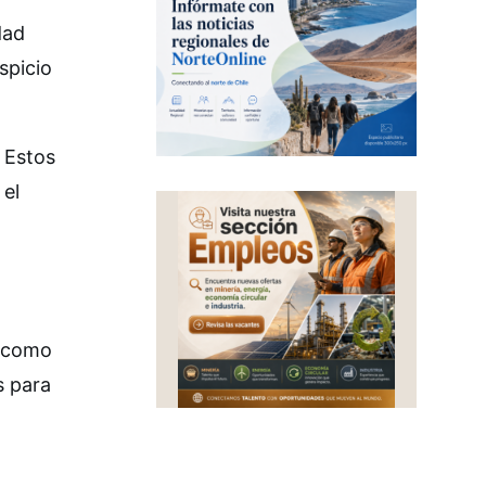
dad
spicio
 Estos
 el
s como
s para