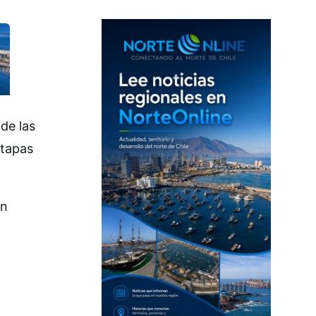
de las
etapas
un