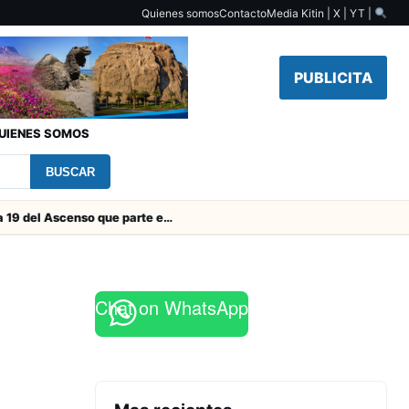
Quienes somos
Contacto
Media Kit
in | X | YT |
PUBLICITA
UIENES SOMOS
BUSCAR
Toda la Fecha 19 del Ascenso que parte este viernes
Chat on WhatsApp