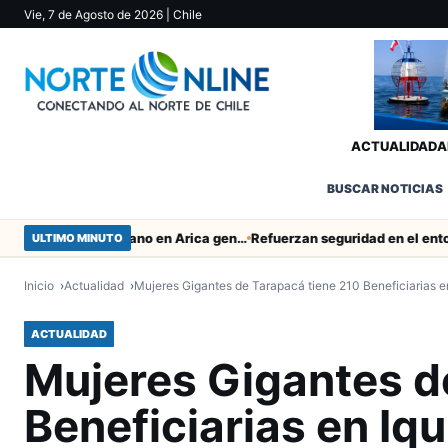
Vie, 7 de Agosto de 2026
| Chile
ACTUALIDAD
A
BUSCAR NOTICIAS
Obras de Aguas del Altiplano en Arica generan puestos de trabajo
ULTIMO MINUTO
Inicio
Actualidad
Mujeres Gigantes de Tarapacá tiene 210 Beneficiarias e
ACTUALIDAD
Mujeres Gigantes d
Beneficiarias en Iq