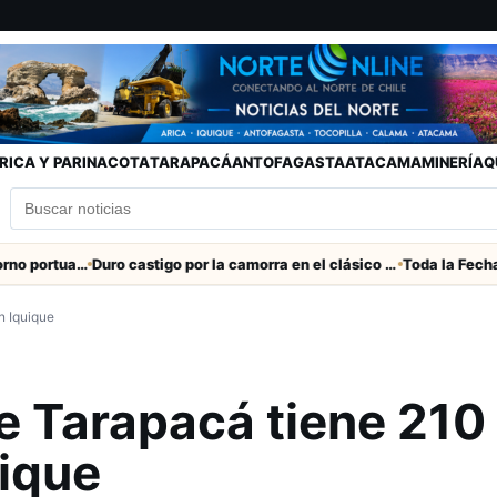
RICA Y PARINACOTA
TARAPACÁ
ANTOFAGASTA
ATACAMA
MINERÍA
Q
Refuerzan seguridad en el entorno portuario de Arica
Duro castigo por la camorra en el clásico Arica-Iquique
n Iquique
e Tarapacá tiene 210
uique