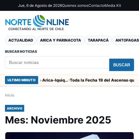
Jue, 6 de Agosto de 2026
Quienes somos
Contacto
Media Kit
ACTUALIDAD
ARICA Y PARINACOTA
TARAPACÁ
ANTOFAGAS
BUSCAR NOTICIAS
BUSCAR
Duro castigo por la camorra en el clásico Arica-Iquique
Toda la Fecha 19 del Ascenso que parte 
ULTIMO MINUTO
Inicio
ARCHIVO
Mes:
Noviembre 2025